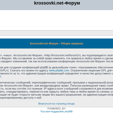
krossovki.net-Форум
krossovki.net-Форум - Общие правила
 «наш», «krossovki.net-Форум», «http://krossovki.net/forum2»), вы подтверждаете св
et-Форум». Мы оставляем за собой право изменять эти правила в любое время и сдела
 предмет изменений, так как использование конференции «krossovki.net-Форум» посл
я для создания конференций phpBB (в дальнейшем «они», «программное обеспечение
«GPL»). Скачать его можно по адресу
www.phpbb.com
. Ограничения лицензии GPL для 
венности за то, что администрация конференций определяет в качестве допустимого 
/
.
етнических сообщений, порнографических сообщений, призывов к национальной розн
мов «krossovki.net-Форум», или международное право. Попытки размещения таких со
сть, если мы сочтём это нужным. IP-адреса всех сообщений сохраняются для возможно
ть, отредактировать, перенести или закрыть любую тему в любое время по своему ус
ация не будет открыта третьим лицам без вашего разрешения, ни администрация конф
нкционированному доступу к ней.
Вернуться на страницу входа
POWERED_BY
Русская поддержка phpBB