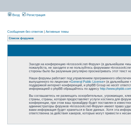
Вход
Регистрация
Сообщения без ответов
|
Активные темы
Список форумов
Заходя на конференцию «krossovki.net-Форум» (в дальнейшем «мы»,
пожалуйста, не заходите и не пользуйтесь форумами «krossovki.n
стороны было бы разумным регулярно просматривать этот текст на
Наши форумы работают под управлением программного обеспечени
выпущенного по лицензии «
General Public License
» (в дальнейшем 
поддержкой интернет-конференций, и phpBB Group не несёт ответст
информацией о phpBB обращайтесь по адресу
http://www.phpbb.com
Вы соглашаетесь не размещать оскорбительных, угрожающих, клев
страны, страны, которая предоставляет услуги хостинга для фору
конференции, при этом ваш провайдер будет поставлен в известно
администраторы форумов «krossovki.net-Форум» имеют право удали
вами информация будет храниться в базе данных. Хотя эта информ
ответственна за действия хакеров, которые могут привести к неса