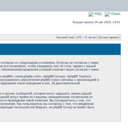
FAQ
Поиск
Текущее время: 09 авг 2026, 13:01
Часовой пояс: UTC + 5 часов [ Летнее время ]
оё согласие со следующими условиями. Если вы не согласны с ними,
ем всё возможное, чтобы уведомить вас об этом, однако с вашей
е обновления/исправления условий означает ваше согласие с ними.
 phpBB», «www.phpbb.com», «phpBB Group», «phpBB Teams»),
программного обеспечения phpBB строго связаны с организацией и
содержания и/или поведения в них. За дополнительной
и и прочих сообщений, которые могут нарушить законы вашей
общений могут привести к вашему немедленному отключению от
сти проведения такой политики. Вы соглашаетесь с тем, что
мотрению. Как пользователь вы согласны с тем, что введённая
еренции «krossovki.net-Форум», ни phpBB Group не может быть