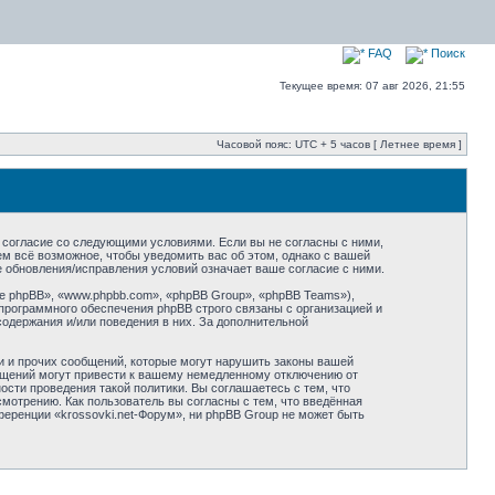
FAQ
Поиск
Текущее время: 07 авг 2026, 21:55
Часовой пояс: UTC + 5 часов [ Летнее время ]
оё согласие со следующими условиями. Если вы не согласны с ними,
ем всё возможное, чтобы уведомить вас об этом, однако с вашей
е обновления/исправления условий означает ваше согласие с ними.
 phpBB», «www.phpbb.com», «phpBB Group», «phpBB Teams»),
программного обеспечения phpBB строго связаны с организацией и
содержания и/или поведения в них. За дополнительной
и и прочих сообщений, которые могут нарушить законы вашей
общений могут привести к вашему немедленному отключению от
сти проведения такой политики. Вы соглашаетесь с тем, что
мотрению. Как пользователь вы согласны с тем, что введённая
еренции «krossovki.net-Форум», ни phpBB Group не может быть