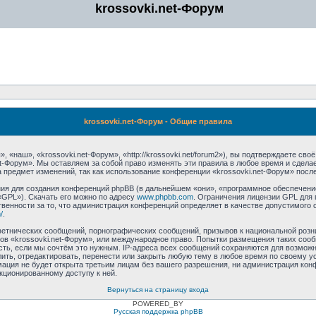
krossovki.net-Форум
krossovki.net-Форум - Общие правила
 «наш», «krossovki.net-Форум», «http://krossovki.net/forum2»), вы подтверждаете св
et-Форум». Мы оставляем за собой право изменять эти правила в любое время и сдела
 предмет изменений, так как использование конференции «krossovki.net-Форум» посл
я для создания конференций phpBB (в дальнейшем «они», «программное обеспечение
«GPL»). Скачать его можно по адресу
www.phpbb.com
. Ограничения лицензии GPL для 
венности за то, что администрация конференций определяет в качестве допустимого 
/
.
етнических сообщений, порнографических сообщений, призывов к национальной розн
мов «krossovki.net-Форум», или международное право. Попытки размещения таких со
сть, если мы сочтём это нужным. IP-адреса всех сообщений сохраняются для возможно
ть, отредактировать, перенести или закрыть любую тему в любое время по своему ус
ация не будет открыта третьим лицам без вашего разрешения, ни администрация конф
нкционированному доступу к ней.
Вернуться на страницу входа
POWERED_BY
Русская поддержка phpBB