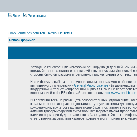
Вход
Регистрация
Сообщения без ответов
|
Активные темы
Список форумов
Заходя на конференцию «krossovki.net-Форум» (в дальнейшем «мы»,
пожалуйста, не заходите и не пользуйтесь форумами «krossovki.n
стороны было бы разумным регулярно просматривать этот текст на
Наши форумы работают под управлением программного обеспечени
выпущенного по лицензии «
General Public License
» (в дальнейшем 
поддержкой интернет-конференций, и phpBB Group не несёт ответст
информацией о phpBB обращайтесь по адресу
http://www.phpbb.com
Вы соглашаетесь не размещать оскорбительных, угрожающих, клев
страны, страны, которая предоставляет услуги хостинга для фору
конференции, при этом ваш провайдер будет поставлен в известно
администраторы форумов «krossovki.net-Форум» имеют право удали
вами информация будет храниться в базе данных. Хотя эта информ
ответственна за действия хакеров, которые могут привести к неса