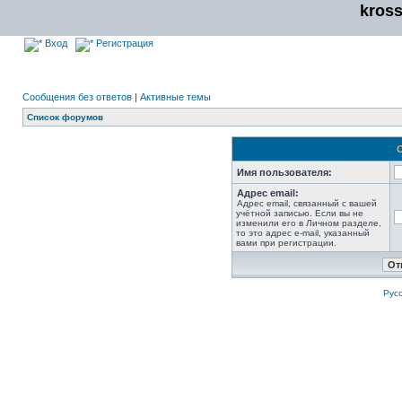
kros
Вход
Регистрация
Сообщения без ответов
|
Активные темы
Список форумов
Имя пользователя:
Адрес email:
Адрес email, связанный с вашей
учётной записью. Если вы не
изменили его в Личном разделе,
то это адрес e-mail, указанный
вами при регистрации.
Рус