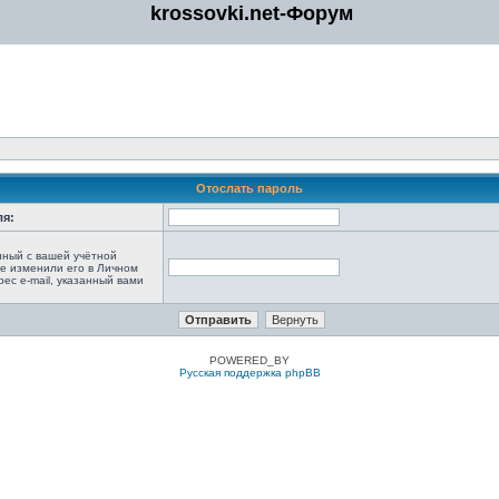
krossovki.net-Форум
Отослать пароль
ля:
анный с вашей учётной
не изменили его в Личном
рес e-mail, указанный вами
POWERED_BY
Русская поддержка phpBB