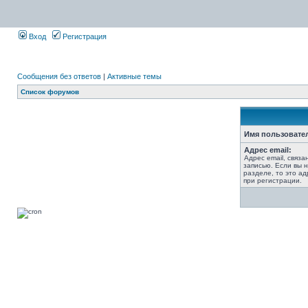
Вход
Регистрация
Сообщения без ответов
|
Активные темы
Список форумов
Имя пользовате
Адрес email:
Адрес email, связ
записью. Если вы 
разделе, то это ад
при регистрации.