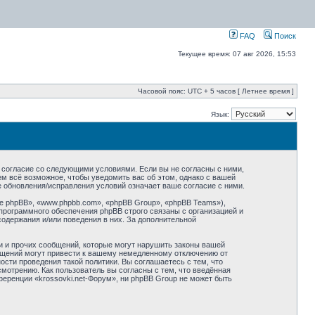
FAQ
Поиск
Текущее время: 07 авг 2026, 15:53
Часовой пояс: UTC + 5 часов [ Летнее время ]
Язык:
оё согласие со следующими условиями. Если вы не согласны с ними,
ем всё возможное, чтобы уведомить вас об этом, однако с вашей
е обновления/исправления условий означает ваше согласие с ними.
 phpBB», «www.phpbb.com», «phpBB Group», «phpBB Teams»),
программного обеспечения phpBB строго связаны с организацией и
содержания и/или поведения в них. За дополнительной
и и прочих сообщений, которые могут нарушить законы вашей
общений могут привести к вашему немедленному отключению от
сти проведения такой политики. Вы соглашаетесь с тем, что
мотрению. Как пользователь вы согласны с тем, что введённая
еренции «krossovki.net-Форум», ни phpBB Group не может быть