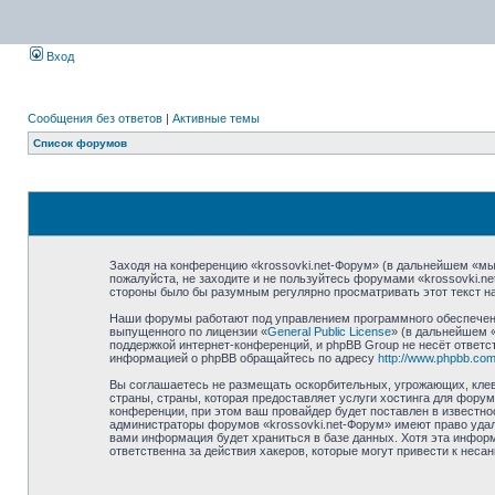
Вход
Сообщения без ответов
|
Активные темы
Список форумов
Заходя на конференцию «krossovki.net-Форум» (в дальнейшем «мы»,
пожалуйста, не заходите и не пользуйтесь форумами «krossovki.n
стороны было бы разумным регулярно просматривать этот текст на
Наши форумы работают под управлением программного обеспечени
выпущенного по лицензии «
General Public License
» (в дальнейшем 
поддержкой интернет-конференций, и phpBB Group не несёт ответст
информацией о phpBB обращайтесь по адресу
http://www.phpbb.com
Вы соглашаетесь не размещать оскорбительных, угрожающих, клев
страны, страны, которая предоставляет услуги хостинга для фору
конференции, при этом ваш провайдер будет поставлен в известно
администраторы форумов «krossovki.net-Форум» имеют право удали
вами информация будет храниться в базе данных. Хотя эта информ
ответственна за действия хакеров, которые могут привести к неса