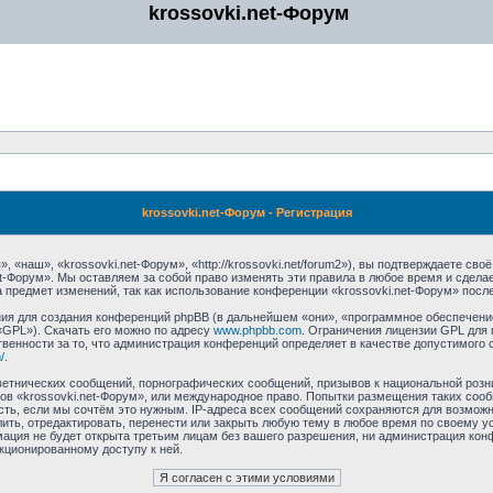
krossovki.net-Форум
krossovki.net-Форум - Регистрация
 «наш», «krossovki.net-Форум», «http://krossovki.net/forum2»), вы подтверждаете св
et-Форум». Мы оставляем за собой право изменять эти правила в любое время и сдела
 предмет изменений, так как использование конференции «krossovki.net-Форум» посл
я для создания конференций phpBB (в дальнейшем «они», «программное обеспечение
«GPL»). Скачать его можно по адресу
www.phpbb.com
. Ограничения лицензии GPL для 
венности за то, что администрация конференций определяет в качестве допустимого 
/
.
етнических сообщений, порнографических сообщений, призывов к национальной розн
мов «krossovki.net-Форум», или международное право. Попытки размещения таких со
сть, если мы сочтём это нужным. IP-адреса всех сообщений сохраняются для возможно
ть, отредактировать, перенести или закрыть любую тему в любое время по своему ус
ация не будет открыта третьим лицам без вашего разрешения, ни администрация конф
нкционированному доступу к ней.