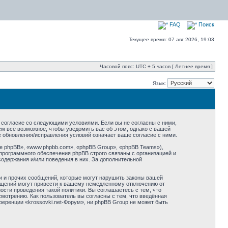
FAQ
Поиск
Текущее время: 07 авг 2026, 19:03
Часовой пояс: UTC + 5 часов [ Летнее время ]
Язык:
оё согласие со следующими условиями. Если вы не согласны с ними,
ем всё возможное, чтобы уведомить вас об этом, однако с вашей
е обновления/исправления условий означает ваше согласие с ними.
 phpBB», «www.phpbb.com», «phpBB Group», «phpBB Teams»),
программного обеспечения phpBB строго связаны с организацией и
содержания и/или поведения в них. За дополнительной
и и прочих сообщений, которые могут нарушить законы вашей
общений могут привести к вашему немедленному отключению от
сти проведения такой политики. Вы соглашаетесь с тем, что
мотрению. Как пользователь вы согласны с тем, что введённая
еренции «krossovki.net-Форум», ни phpBB Group не может быть