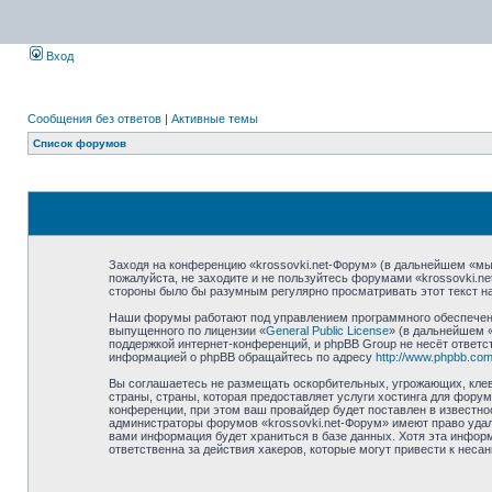
Вход
Сообщения без ответов
|
Активные темы
Список форумов
Заходя на конференцию «krossovki.net-Форум» (в дальнейшем «мы»,
пожалуйста, не заходите и не пользуйтесь форумами «krossovki.n
стороны было бы разумным регулярно просматривать этот текст на
Наши форумы работают под управлением программного обеспечени
выпущенного по лицензии «
General Public License
» (в дальнейшем 
поддержкой интернет-конференций, и phpBB Group не несёт ответст
информацией о phpBB обращайтесь по адресу
http://www.phpbb.com
Вы соглашаетесь не размещать оскорбительных, угрожающих, клев
страны, страны, которая предоставляет услуги хостинга для фору
конференции, при этом ваш провайдер будет поставлен в известно
администраторы форумов «krossovki.net-Форум» имеют право удали
вами информация будет храниться в базе данных. Хотя эта информ
ответственна за действия хакеров, которые могут привести к неса