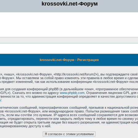
krossovki.net-Форум
krossovki.net-Форум - Регистрация
 «наш», «krossovki.net-Форум», «http://krossovki.net/forum2»), вы подтверждаете св
et-Форум». Мы оставляем за собой право изменять эти правила в любое время и сдела
 предмет изменений, так как использование конференции «krossovki.net-Форум» посл
я для создания конференций phpBB (в дальнейшем «они», «программное обеспечение
«GPL»). Скачать его можно по адресу
www.phpbb.com
. Ограничения лицензии GPL для 
венности за то, что администрация конференций определяет в качестве допустимого 
/
.
етнических сообщений, порнографических сообщений, призывов к национальной розн
мов «krossovki.net-Форум», или международное право. Попытки размещения таких со
сть, если мы сочтём это нужным. IP-адреса всех сообщений сохраняются для возможно
ть, отредактировать, перенести или закрыть любую тему в любое время по своему ус
ация не будет открыта третьим лицам без вашего разрешения, ни администрация конф
нкционированному доступу к ней.