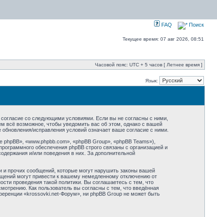
FAQ
Поиск
Текущее время: 07 авг 2026, 08:51
Часовой пояс: UTC + 5 часов [ Летнее время ]
Язык:
оё согласие со следующими условиями. Если вы не согласны с ними,
ем всё возможное, чтобы уведомить вас об этом, однако с вашей
е обновления/исправления условий означает ваше согласие с ними.
 phpBB», «www.phpbb.com», «phpBB Group», «phpBB Teams»),
программного обеспечения phpBB строго связаны с организацией и
содержания и/или поведения в них. За дополнительной
и и прочих сообщений, которые могут нарушить законы вашей
общений могут привести к вашему немедленному отключению от
сти проведения такой политики. Вы соглашаетесь с тем, что
мотрению. Как пользователь вы согласны с тем, что введённая
еренции «krossovki.net-Форум», ни phpBB Group не может быть