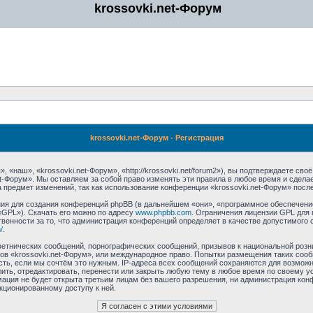
krossovki.net-Форум
krossovki.net-Форум - Регистрация
 «наш», «krossovki.net-Форум», «http://krossovki.net/forum2»), вы подтверждаете св
et-Форум». Мы оставляем за собой право изменять эти правила в любое время и сдела
 предмет изменений, так как использование конференции «krossovki.net-Форум» посл
я для создания конференций phpBB (в дальнейшем «они», «программное обеспечение
«GPL»). Скачать его можно по адресу
www.phpbb.com
. Ограничения лицензии GPL для 
венности за то, что администрация конференций определяет в качестве допустимого 
/
.
етнических сообщений, порнографических сообщений, призывов к национальной розн
мов «krossovki.net-Форум», или международное право. Попытки размещения таких со
сть, если мы сочтём это нужным. IP-адреса всех сообщений сохраняются для возможно
ть, отредактировать, перенести или закрыть любую тему в любое время по своему ус
ация не будет открыта третьим лицам без вашего разрешения, ни администрация конф
нкционированному доступу к ней.