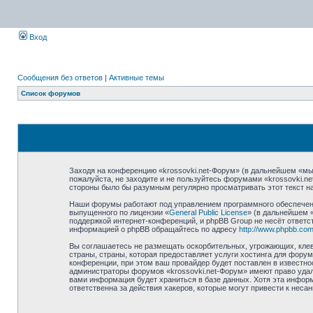
Вход
Сообщения без ответов
|
Активные темы
Список форумов
Заходя на конференцию «krossovki.net-Форум» (в дальнейшем «мы»,
пожалуйста, не заходите и не пользуйтесь форумами «krossovki.n
стороны было бы разумным регулярно просматривать этот текст на
Наши форумы работают под управлением программного обеспечени
выпущенного по лицензии «
General Public License
» (в дальнейшем 
поддержкой интернет-конференций, и phpBB Group не несёт ответст
информацией о phpBB обращайтесь по адресу
http://www.phpbb.com
Вы соглашаетесь не размещать оскорбительных, угрожающих, клев
страны, страны, которая предоставляет услуги хостинга для фору
конференции, при этом ваш провайдер будет поставлен в известно
администраторы форумов «krossovki.net-Форум» имеют право удали
вами информация будет храниться в базе данных. Хотя эта информ
ответственна за действия хакеров, которые могут привести к неса