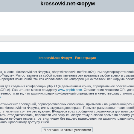
krossovki.net-Форум
krossovki.net-Форум - Регистрация
 «наш», «krossovki.net-Форум», «http://krossovki.net/forum2»), вы подтверждаете св
et-Форум». Мы оставляем за собой право изменять эти правила в любое время и сдела
 предмет изменений, так как использование конференции «krossovki.net-Форум» посл
я для создания конференций phpBB (в дальнейшем «они», «программное обеспечение
«GPL»). Скачать его можно по адресу
www.phpbb.com
. Ограничения лицензии GPL для 
венности за то, что администрация конференций определяет в качестве допустимого 
/
.
етнических сообщений, порнографических сообщений, призывов к национальной розн
мов «krossovki.net-Форум», или международное право. Попытки размещения таких со
сть, если мы сочтём это нужным. IP-адреса всех сообщений сохраняются для возможно
ть, отредактировать, перенести или закрыть любую тему в любое время по своему ус
ация не будет открыта третьим лицам без вашего разрешения, ни администрация конф
нкционированному доступу к ней.