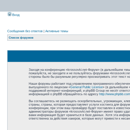
Вход
Сообщения без ответов
|
Активные темы
Список форумов
Заходя на конференцию «krossovki.net-Форум» (в дальнейшем «мы»,
пожалуйста, не заходите и не пользуйтесь форумами «krossovki.n
стороны было бы разумным регулярно просматривать этот текст на
Наши форумы работают под управлением программного обеспечени
выпущенного по лицензии «
General Public License
» (в дальнейшем 
поддержкой интернет-конференций, и phpBB Group не несёт ответст
информацией о phpBB обращайтесь по адресу
http://www.phpbb.com
Вы соглашаетесь не размещать оскорбительных, угрожающих, клев
страны, страны, которая предоставляет услуги хостинга для фору
конференции, при этом ваш провайдер будет поставлен в известно
администраторы форумов «krossovki.net-Форум» имеют право удали
вами информация будет храниться в базе данных. Хотя эта информ
ответственна за действия хакеров, которые могут привести к неса