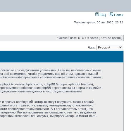
FAQ
Поиск
Текущее время: 06 авг 2026, 23:32
Часовой пояс: UTC + 5 часов [ Летнее время ]
Язык:
оё согласие со следующими условиями. Если вы не согласны с ними,
ем всё возможное, чтобы уведомить вас об этом, однако с вашей
е обновления/исправления условий означает ваше согласие с ними.
 phpBB», «www.phpbb.com», «phpBB Group», «phpBB Teams»),
программного обеспечения phpBB строго связаны с организацией и
содержания и/или поведения в них. За дополнительной
и и прочих сообщений, которые могут нарушить законы вашей
общений могут привести к вашему немедленному отключению от
сти проведения такой политики. Вы соглашаетесь с тем, что
мотрению. Как пользователь вы согласны с тем, что введённая
еренции «krossovki.net-Форум», ни phpBB Group не может быть