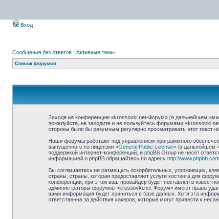
Вход
Сообщения без ответов
|
Активные темы
Список форумов
Заходя на конференцию «krossovki.net-Форум» (в дальнейшем «мы»,
пожалуйста, не заходите и не пользуйтесь форумами «krossovki.n
стороны было бы разумным регулярно просматривать этот текст на
Наши форумы работают под управлением программного обеспечени
выпущенного по лицензии «
General Public License
» (в дальнейшем 
поддержкой интернет-конференций, и phpBB Group не несёт ответст
информацией о phpBB обращайтесь по адресу
http://www.phpbb.com
Вы соглашаетесь не размещать оскорбительных, угрожающих, клев
страны, страны, которая предоставляет услуги хостинга для фору
конференции, при этом ваш провайдер будет поставлен в известно
администраторы форумов «krossovki.net-Форум» имеют право удали
вами информация будет храниться в базе данных. Хотя эта информ
ответственна за действия хакеров, которые могут привести к неса