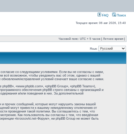
FAQ
Поиск
Текущее время: 06 авг 2026, 15:40
Часовой пояс: UTC + 5 часов [ Летнее время ]
Язык:
оё согласие со следующими условиями. Если вы не согласны с ними,
ем всё возможное, чтобы уведомить вас об этом, однако с вашей
е обновления/исправления условий означает ваше согласие с ними.
 phpBB», «www.phpbb.com», «phpBB Group», «phpBB Teams»),
программного обеспечения phpBB строго связаны с организацией и
содержания и/или поведения в них. За дополнительной
и и прочих сообщений, которые могут нарушить законы вашей
общений могут привести к вашему немедленному отключению от
сти проведения такой политики. Вы соглашаетесь с тем, что
мотрению. Как пользователь вы согласны с тем, что введённая
еренции «krossovki.net-Форум», ни phpBB Group не может быть