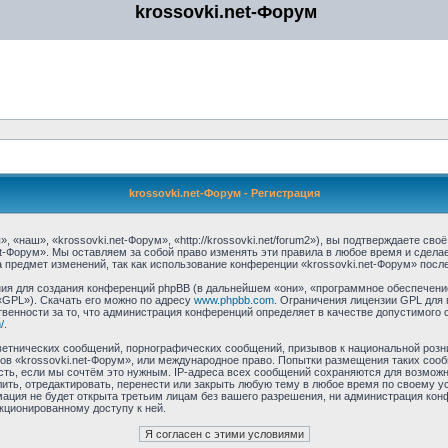
krossovki.net-Форум
krossovki.net-Форум - Регистрация
 «наш», «krossovki.net-Форум», «http://krossovki.net/forum2»), вы подтверждаете св
et-Форум». Мы оставляем за собой право изменять эти правила в любое время и сдела
 предмет изменений, так как использование конференции «krossovki.net-Форум» посл
я для создания конференций phpBB (в дальнейшем «они», «программное обеспечение
«GPL»). Скачать его можно по адресу
www.phpbb.com
. Ограничения лицензии GPL для 
венности за то, что администрация конференций определяет в качестве допустимого 
/
.
етнических сообщений, порнографических сообщений, призывов к национальной розн
мов «krossovki.net-Форум», или международное право. Попытки размещения таких со
сть, если мы сочтём это нужным. IP-адреса всех сообщений сохраняются для возможно
ть, отредактировать, перенести или закрыть любую тему в любое время по своему ус
ация не будет открыта третьим лицам без вашего разрешения, ни администрация конф
нкционированному доступу к ней.