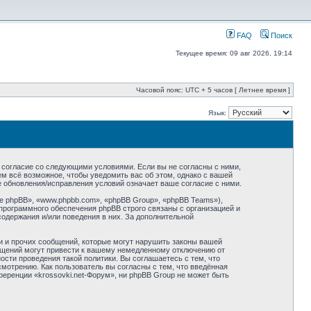
FAQ
Поиск
Текущее время: 09 авг 2026, 19:14
Часовой пояс: UTC + 5 часов [ Летнее время ]
Язык:
оё согласие со следующими условиями. Если вы не согласны с ними,
ем всё возможное, чтобы уведомить вас об этом, однако с вашей
е обновления/исправления условий означает ваше согласие с ними.
 phpBB», «www.phpbb.com», «phpBB Group», «phpBB Teams»),
программного обеспечения phpBB строго связаны с организацией и
содержания и/или поведения в них. За дополнительной
и и прочих сообщений, которые могут нарушить законы вашей
общений могут привести к вашему немедленному отключению от
сти проведения такой политики. Вы соглашаетесь с тем, что
мотрению. Как пользователь вы согласны с тем, что введённая
еренции «krossovki.net-Форум», ни phpBB Group не может быть