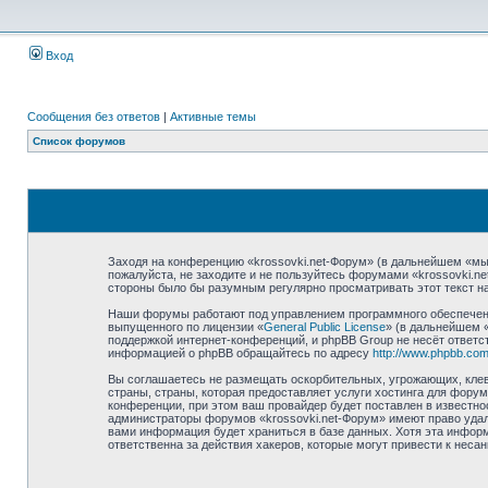
Вход
Сообщения без ответов
|
Активные темы
Список форумов
Заходя на конференцию «krossovki.net-Форум» (в дальнейшем «мы»,
пожалуйста, не заходите и не пользуйтесь форумами «krossovki.n
стороны было бы разумным регулярно просматривать этот текст на
Наши форумы работают под управлением программного обеспечени
выпущенного по лицензии «
General Public License
» (в дальнейшем 
поддержкой интернет-конференций, и phpBB Group не несёт ответст
информацией о phpBB обращайтесь по адресу
http://www.phpbb.com
Вы соглашаетесь не размещать оскорбительных, угрожающих, клев
страны, страны, которая предоставляет услуги хостинга для фору
конференции, при этом ваш провайдер будет поставлен в известно
администраторы форумов «krossovki.net-Форум» имеют право удали
вами информация будет храниться в базе данных. Хотя эта информ
ответственна за действия хакеров, которые могут привести к неса