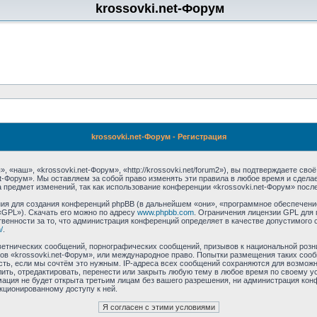
krossovki.net-Форум
krossovki.net-Форум - Регистрация
 «наш», «krossovki.net-Форум», «http://krossovki.net/forum2»), вы подтверждаете св
et-Форум». Мы оставляем за собой право изменять эти правила в любое время и сдела
 предмет изменений, так как использование конференции «krossovki.net-Форум» посл
я для создания конференций phpBB (в дальнейшем «они», «программное обеспечение
«GPL»). Скачать его можно по адресу
www.phpbb.com
. Ограничения лицензии GPL для 
венности за то, что администрация конференций определяет в качестве допустимого 
/
.
етнических сообщений, порнографических сообщений, призывов к национальной розн
мов «krossovki.net-Форум», или международное право. Попытки размещения таких со
сть, если мы сочтём это нужным. IP-адреса всех сообщений сохраняются для возможно
ть, отредактировать, перенести или закрыть любую тему в любое время по своему ус
ация не будет открыта третьим лицам без вашего разрешения, ни администрация конф
нкционированному доступу к ней.