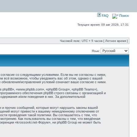
FAQ
Поиск
Текущее время: 09 авг 2026, 17:31
Часовой пояс: UTC + 5 часов [ Летнее время ]
Язык:
оё согласие со следующими условиями. Если вы не согласны с ними,
ем всё возможное, чтобы уведомить вас об этом, однако с вашей
е обновления/исправления условий означает ваше согласие с ними.
 phpBB», «www.phpbb.com», «phpBB Group», «phpBB Teams»),
программного обеспечения phpBB строго связаны с организацией и
содержания и/или поведения в них. За дополнительной
и и прочих сообщений, которые могут нарушить законы вашей
общений могут привести к вашему немедленному отключению от
сти проведения такой политики. Вы соглашаетесь с тем, что
мотрению. Как пользователь вы согласны с тем, что введённая
еренции «krossovki.net-Форум», ни phpBB Group не может быть