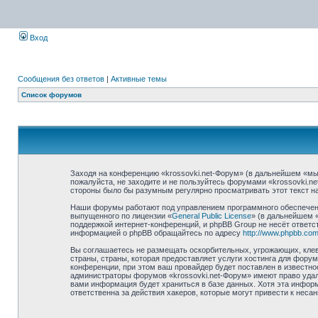
Вход
Сообщения без ответов
|
Активные темы
Список форумов
Заходя на конференцию «krossovki.net-Форум» (в дальнейшем «мы»,
пожалуйста, не заходите и не пользуйтесь форумами «krossovki.n
стороны было бы разумным регулярно просматривать этот текст на
Наши форумы работают под управлением программного обеспечени
выпущенного по лицензии «
General Public License
» (в дальнейшем 
поддержкой интернет-конференций, и phpBB Group не несёт ответст
информацией о phpBB обращайтесь по адресу
http://www.phpbb.com
Вы соглашаетесь не размещать оскорбительных, угрожающих, клев
страны, страны, которая предоставляет услуги хостинга для фору
конференции, при этом ваш провайдер будет поставлен в известно
администраторы форумов «krossovki.net-Форум» имеют право удали
вами информация будет храниться в базе данных. Хотя эта информ
ответственна за действия хакеров, которые могут привести к неса