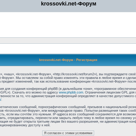
krossovki.net-Форум
krossovki.net-Форум - Регистрация
 «наш», «krossovki.net-Форум», «http://krossovki.net/forum2»), вы подтверждаете св
et-Форум». Мы оставляем за собой право изменять эти правила в любое время и сдела
 предмет изменений, так как использование конференции «krossovki.net-Форум» посл
я для создания конференций phpBB (в дальнейшем «они», «программное обеспечение
«GPL»). Скачать его можно по адресу
www.phpbb.com
. Ограничения лицензии GPL для 
венности за то, что администрация конференций определяет в качестве допустимого 
/
.
етнических сообщений, порнографических сообщений, призывов к национальной розн
мов «krossovki.net-Форум», или международное право. Попытки размещения таких со
сть, если мы сочтём это нужным. IP-адреса всех сообщений сохраняются для возможно
ть, отредактировать, перенести или закрыть любую тему в любое время по своему ус
ация не будет открыта третьим лицам без вашего разрешения, ни администрация конф
нкционированному доступу к ней.