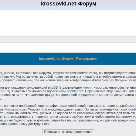
krossovki.net-Форум
krossovki.net-Форум - Регистрация
 «наш», «krossovki.net-Форум», «http://krossovki.net/forum2»), вы подтверждаете св
et-Форум». Мы оставляем за собой право изменять эти правила в любое время и сдела
 предмет изменений, так как использование конференции «krossovki.net-Форум» посл
я для создания конференций phpBB (в дальнейшем «они», «программное обеспечение
«GPL»). Скачать его можно по адресу
www.phpbb.com
. Ограничения лицензии GPL для 
венности за то, что администрация конференций определяет в качестве допустимого 
/
.
етнических сообщений, порнографических сообщений, призывов к национальной розн
мов «krossovki.net-Форум», или международное право. Попытки размещения таких со
сть, если мы сочтём это нужным. IP-адреса всех сообщений сохраняются для возможно
ть, отредактировать, перенести или закрыть любую тему в любое время по своему ус
ация не будет открыта третьим лицам без вашего разрешения, ни администрация конф
нкционированному доступу к ней.