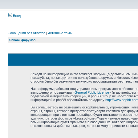
Вход
Сообщения без ответов
|
Активные темы
Список форумов
Заходя на конференцию «krossovki.net-Форум» (в дальнейшем «мы»,
пожалуйста, не заходите и не пользуйтесь форумами «krossovki.n
стороны было бы разумным регулярно просматривать этот текст на
Наши форумы работают под управлением программного обеспечени
выпущенного по лицензии «
General Public License
» (в дальнейшем 
поддержкой интернет-конференций, и phpBB Group не несёт ответст
информацией о phpBB обращайтесь по адресу
http://www.phpbb.com
Вы соглашаетесь не размещать оскорбительных, угрожающих, клев
страны, страны, которая предоставляет услуги хостинга для фору
конференции, при этом ваш провайдер будет поставлен в известно
администраторы форумов «krossovki.net-Форум» имеют право удали
вами информация будет храниться в базе данных. Хотя эта информ
ответственна за действия хакеров, которые могут привести к неса