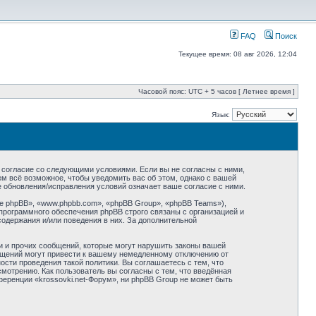
FAQ
Поиск
Текущее время: 08 авг 2026, 12:04
Часовой пояс: UTC + 5 часов [ Летнее время ]
Язык:
оё согласие со следующими условиями. Если вы не согласны с ними,
ем всё возможное, чтобы уведомить вас об этом, однако с вашей
е обновления/исправления условий означает ваше согласие с ними.
 phpBB», «www.phpbb.com», «phpBB Group», «phpBB Teams»),
программного обеспечения phpBB строго связаны с организацией и
содержания и/или поведения в них. За дополнительной
и и прочих сообщений, которые могут нарушить законы вашей
общений могут привести к вашему немедленному отключению от
сти проведения такой политики. Вы соглашаетесь с тем, что
мотрению. Как пользователь вы согласны с тем, что введённая
еренции «krossovki.net-Форум», ни phpBB Group не может быть