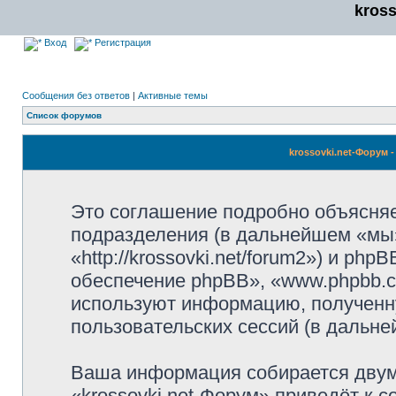
kros
Вход
Регистрация
Сообщения без ответов
|
Активные темы
Список форумов
krossovki.net-Форум
Это соглашение подробно объясняет,
подразделения (в дальнейшем «мы»,
«http://krossovki.net/forum2») и p
обеспечение phpBB», «www.phpbb.c
используют информацию, полученн
пользовательских сессий (в дальн
Ваша информация собирается двум
«krossovki.net-Форум» приведёт к