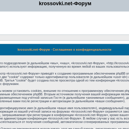
krossovki.net-Форум
krossovki.net-Форум - Соглашение о конфиденциальности
го подразделения (в дальнейшем «мы», «наш», «krossovki.net-Форум», «http://krossov
eams») используют информацию, полученную во время любой из ваших пользовательс
тр «krossovki.net-Форум» приведёт к созданию программным обеспечением phpBB оп
две "cookie" содержат только идентификатор пользователя (в дальнейшем «user-id») 
Третья "cookie" будет создана после просмотра одной из тем конференции «krossov
 с форумами.
ы можем установить cookies, внешние по отношению к программному обеспечению phpB
аммным обеспечением phpBB. Вторым источником получения вашей информации являю
размещенные под учётной записью Гостя (в дальнейшем «анонимные сообщения»), дан
вленные вами после регистрации и авторизации (в дальнейшем «ваши сообщения»).
идентифицируемое имя (в дальнейшем «ваше имя пользователя»), индивидуальный пар
нформация из вашей учётной записи на форумах «krossovki.net-Форум» охраняется з
 запрашиваемая при регистрации в конференции «krossovki.net-Форум», кроме вашего
ние администрации конференции «krossovki.net-Форум». В любом случае у вас есть в
иться/отказаться от получения сообщений, автоматически сгенерированных программн
днако не рекомендуется использовать этот же самый пароль, регистрируясь на друг