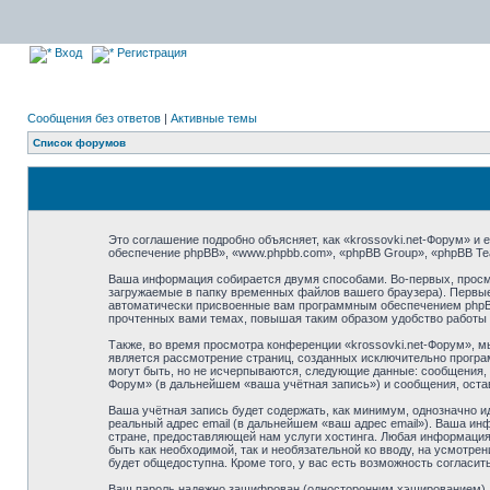
Вход
Регистрация
Сообщения без ответов
|
Активные темы
Список форумов
Это соглашение подробно объясняет, как «krossovki.net-Форум» и е
обеспечение phpBB», «www.phpbb.com», «phpBB Group», «phpBB T
Ваша информация собирается двумя способами. Во-первых, просмо
загружаемые в папку временных файлов вашего браузера). Первые 
автоматически присвоенные вам программным обеспечением phpBB. 
прочтенных вами темах, повышая таким образом удобство работы
Также, во время просмотра конференции «krossovki.net-Форум», м
является рассмотрение страниц, созданных исключительно прогр
могут быть, но не исчерпываются, следующие данные: сообщения, 
Форум» (в дальнейшем «ваша учётная запись») и сообщения, оста
Ваша учётная запись будет содержать, как минимум, однозначно 
реальный адрес email (в дальнейшем «ваш адрес email»). Ваша и
стране, предоставляющей нам услуги хостинга. Любая информация,
быть как необходимой, так и необязательной ко вводу, на усмотре
будет общедоступна. Кроме того, у вас есть возможность соглас
Ваш пароль надежно зашифрован (односторонним хэшированием). О