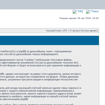
FAQ
Поиск
Текущее время: 06 авг 2026, 19:43
Часовой пояс: UTC + 5 часов [ Летнее время ]
ki.net/forum2») и phpBB (в дальнейшем «они», «программное
ких сессий (в дальнейшем «ваша информация»).
ределенного числа "cookies" (небольшие текстовые файлы,
и идентификатор анонимной сессии (в дальнейшем «session-id»),
ki.net-Форум» и будет использоваться для хранения информации о
B, однако они выходят за рамки этого документа, целью которого
тся данные, которые вы отправляете на форум. Этими данными
ные, указанные при регистрации в конференции «krossovki.net-
оль для входа под вашей учётной записью (далее «ваш пароль») и
аконами о защите компьютерной информации, применяемыми в
 имени пользователя, вашего пароля и вашего адреса email, может
озможность выбрать, какая информация из вашей учётной записи
ым обеспечением phpBB.
их сайтах. Ваш пароль является средством доступа к вашей