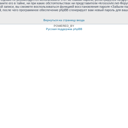
ните его в тайне, ни при каких обстоятельствах ни представители «krossovki.net-Фору
тной записи, вы сможете воспользоваться функцией восстановления пароля «Забыли 
l, после чего программное обеспечение phpBB сгенерирует вам новый пароль для ваш
Вернуться на страницу входа
POWERED_BY
Русская поддержка phpBB