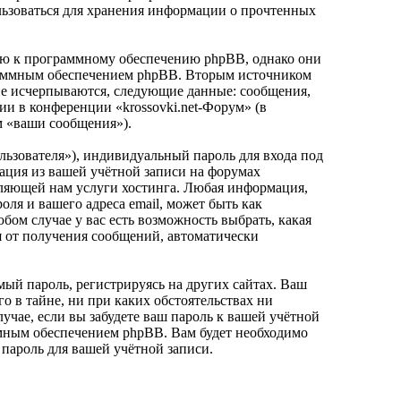
ользоваться для хранения информации о прочтенных
нию к программному обеспечению phpBB, однако они
граммным обеспечением phpBB. Вторым источником
не исчерпываются, следующие данные: сообщения,
и в конференции «krossovki.net-Форум» (в
м «ваши сообщения»).
льзователя»), индивидуальный пароль для входа под
мация из вашей учётной записи на форумах
вляющей нам услуги хостинга. Любая информация,
ля и вашего адреса email, может быть как
бом случае у вас есть возможность выбрать, какая
ся от получения сообщений, автоматически
ый пароль, регистрируясь на других сайтах. Ваш
го в тайне, ни при каких обстоятельствах ни
лучае, если вы забудете ваш пароль к вашей учётной
ммным обеспечением phpBB. Вам будет необходимо
 пароль для вашей учётной записи.