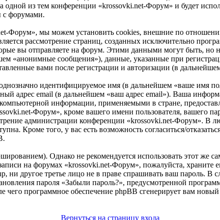
ра одной из тем конференции «krossovki.net-Форум» и будет исп
ы с форумами.
.net-Форум», мы можем установить cookies, внешние по отноше
 является рассмотрение страниц, созданных исключительно про
рые вы отправляете на форум. Этими данными могут быть, но 
шем «анонимные сообщения»), данные, указанные при регистраци
ставленные вами после регистрации и авторизации (в дальнейше
 однозначно идентифицируемое имя (в дальнейшем «ваше имя по
ьный адрес email (в дальнейшем «ваш адрес email»). Ваша инфор
те компьютерной информации, применяемыми в стране, предоста
ovki.net-Форум», кроме вашего имени пользователя, вашего паро
отрение администрации конференции «krossovki.net-Форум». В лю
упна. Кроме того, у вас есть возможность согласиться/отказать
B.
ированием). Однако не рекомендуется использовать этот же сам
записи на форумах «krossovki.net-Форум», пожалуйста, храните е
p, ни другое третье лицо не в праве спрашивать ваш пароль. В с
тановления пароля «Забыли пароль?», предусмотренной програ
осле чего программное обеспечение phpBB сгенерирует вам новый
Вернуться на страницу входа