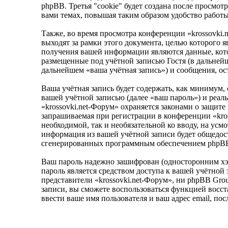
phpBB. Третья "cookie" будет создана после просмот
вами темах, повышая таким образом удобство работ
Также, во время просмотра конференции «krossovki
выходят за рамки этого документа, целью которого
получения вашей информации являются данные, кото
размещенные под учётной записью Гостя (в дальней
дальнейшем «ваша учётная запись») и сообщения, о
Ваша учётная запись будет содержать, как минимум,
вашей учётной записью (далее «ваш пароль») и реал
«krossovki.net-Форум» охраняется законами о защи
запрашиваемая при регистрации в конференции «kross
необходимой, так и необязательной ко вводу, на усм
информация из вашей учётной записи будет общедост
сгенерированных программным обеспечением phpB
Ваш пароль надежно зашифрован (односторонним хэш
пароль является средством доступа к вашей учётной 
представители «krossovki.net-Форум», ни phpBB Grou
записи, вы сможете воспользоваться функцией восс
ввести ваше имя пользователя и ваш адрес email, п