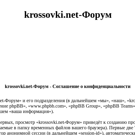
krossovki.net-Форум
krossovki.net-Форум - Соглашение о конфиденциальности
et-Форум» и его подразделения (в дальнейшем «мы», «наш», «krosso
ение phpBB», «www.phpbb.com», «phpBB Group», «phpBB Teams
йшем «ваша информация»).
ервых, просмотр «krossovki.net-Форум» приведёт к созданию 
жаемые в папку временных файлов вашего браузера). Первые две 
атор анонимной сессии (в дальнейшем «session-id»), автоматич