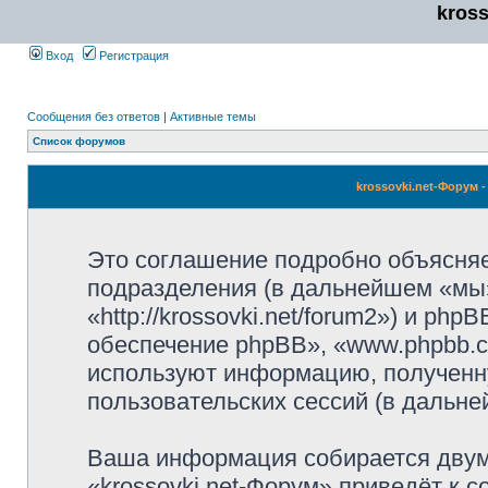
kros
Вход
Регистрация
Сообщения без ответов
|
Активные темы
Список форумов
krossovki.net-Форум
Это соглашение подробно объясняет,
подразделения (в дальнейшем «мы»,
«http://krossovki.net/forum2») и p
обеспечение phpBB», «www.phpbb.c
используют информацию, полученн
пользовательских сессий (в дальн
Ваша информация собирается двум
«krossovki.net-Форум» приведёт к