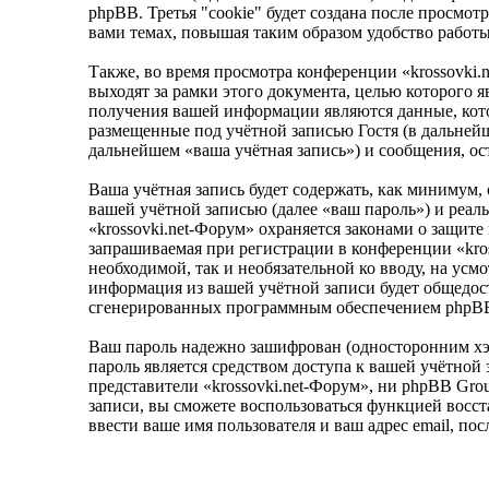
phpBB. Третья "cookie" будет создана после просмот
вами темах, повышая таким образом удобство работ
Также, во время просмотра конференции «krossovki
выходят за рамки этого документа, целью которого
получения вашей информации являются данные, кото
размещенные под учётной записью Гостя (в дальней
дальнейшем «ваша учётная запись») и сообщения, о
Ваша учётная запись будет содержать, как минимум,
вашей учётной записью (далее «ваш пароль») и реал
«krossovki.net-Форум» охраняется законами о защи
запрашиваемая при регистрации в конференции «kross
необходимой, так и необязательной ко вводу, на усм
информация из вашей учётной записи будет общедост
сгенерированных программным обеспечением phpB
Ваш пароль надежно зашифрован (односторонним хэш
пароль является средством доступа к вашей учётной 
представители «krossovki.net-Форум», ни phpBB Grou
записи, вы сможете воспользоваться функцией восс
ввести ваше имя пользователя и ваш адрес email, п