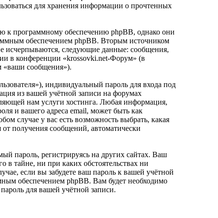
ользоваться для хранения информации о прочтенных
нию к программному обеспечению phpBB, однако они
граммным обеспечением phpBB. Вторым источником
не исчерпываются, следующие данные: сообщения,
и в конференции «krossovki.net-Форум» (в
м «ваши сообщения»).
льзователя»), индивидуальный пароль для входа под
мация из вашей учётной записи на форумах
вляющей нам услуги хостинга. Любая информация,
ля и вашего адреса email, может быть как
бом случае у вас есть возможность выбрать, какая
ся от получения сообщений, автоматически
ый пароль, регистрируясь на других сайтах. Ваш
го в тайне, ни при каких обстоятельствах ни
лучае, если вы забудете ваш пароль к вашей учётной
ммным обеспечением phpBB. Вам будет необходимо
 пароль для вашей учётной записи.