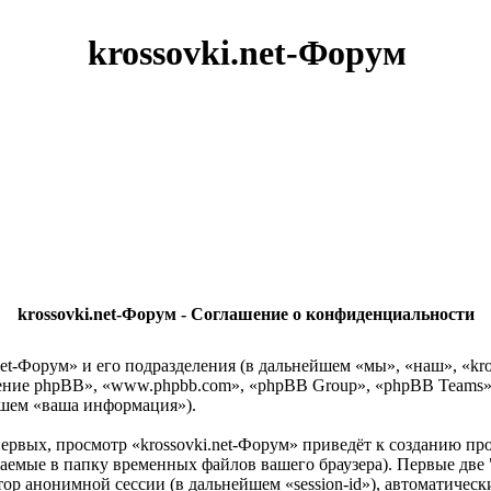
krossovki.net-Форум
krossovki.net-Форум - Соглашение о конфиденциальности
et-Форум» и его подразделения (в дальнейшем «мы», «наш», «krosso
ение phpBB», «www.phpbb.com», «phpBB Group», «phpBB Teams
йшем «ваша информация»).
ервых, просмотр «krossovki.net-Форум» приведёт к созданию 
жаемые в папку временных файлов вашего браузера). Первые две 
атор анонимной сессии (в дальнейшем «session-id»), автоматич