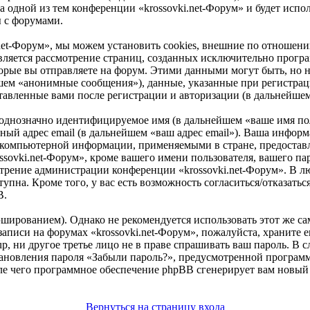
ра одной из тем конференции «krossovki.net-Форум» и будет исп
ы с форумами.
.net-Форум», мы можем установить cookies, внешние по отноше
 является рассмотрение страниц, созданных исключительно про
рые вы отправляете на форум. Этими данными могут быть, но 
шем «анонимные сообщения»), данные, указанные при регистраци
ставленные вами после регистрации и авторизации (в дальнейше
 однозначно идентифицируемое имя (в дальнейшем «ваше имя по
ьный адрес email (в дальнейшем «ваш адрес email»). Ваша инфор
те компьютерной информации, применяемыми в стране, предоста
ovki.net-Форум», кроме вашего имени пользователя, вашего паро
отрение администрации конференции «krossovki.net-Форум». В лю
упна. Кроме того, у вас есть возможность согласиться/отказать
B.
ированием). Однако не рекомендуется использовать этот же сам
записи на форумах «krossovki.net-Форум», пожалуйста, храните е
p, ни другое третье лицо не в праве спрашивать ваш пароль. В с
тановления пароля «Забыли пароль?», предусмотренной програ
осле чего программное обеспечение phpBB сгенерирует вам новый
Вернуться на страницу входа