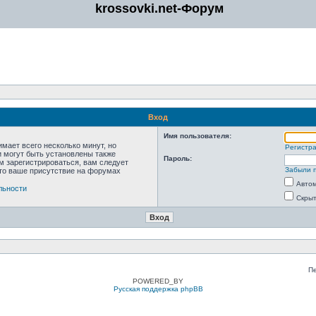
krossovki.net-Форум
Вход
Имя пользователя:
мает всего несколько минут, но
Регистр
 могут быть установлены также
Пароль:
м зарегистрироваться, вам следует
Забыли 
что ваше присутствие на форумах
Автом
льности
Скрыт
П
POWERED_BY
Русская поддержка phpBB