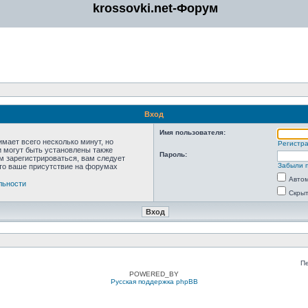
krossovki.net-Форум
Вход
Имя пользователя:
мает всего несколько минут, но
Регистр
 могут быть установлены также
Пароль:
м зарегистрироваться, вам следует
Забыли 
что ваше присутствие на форумах
Автом
льности
Скрыт
П
POWERED_BY
Русская поддержка phpBB