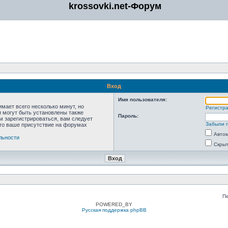
krossovki.net-Форум
Вход
Имя пользователя:
мает всего несколько минут, но
Регистр
 могут быть установлены также
Пароль:
м зарегистрироваться, вам следует
Забыли 
что ваше присутствие на форумах
Автом
льности
Скрыт
П
POWERED_BY
Русская поддержка phpBB