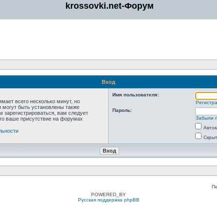
krossovki.net-Форум
Вход
Имя пользователя:
мает всего несколько минут, но
Регистр
 могут быть установлены также
Пароль:
м зарегистрироваться, вам следует
Забыли 
что ваше присутствие на форумах
Автом
льности
Скрыт
П
POWERED_BY
Русская поддержка phpBB