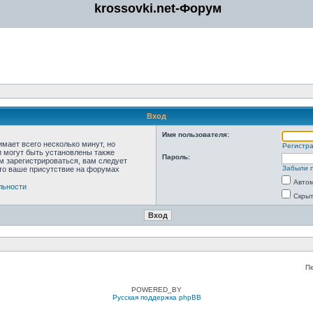
krossovki.net-Форум
Вход
Имя пользователя:
мает всего несколько минут, но
Регистр
 могут быть установлены также
Пароль:
м зарегистрироваться, вам следует
Забыли 
что ваше присутствие на форумах
Автом
льности
Скрыт
П
POWERED_BY
Русская поддержка phpBB