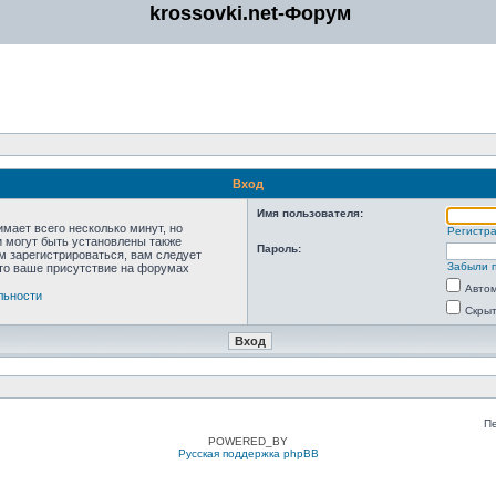
krossovki.net-Форум
Вход
Имя пользователя:
мает всего несколько минут, но
Регистр
 могут быть установлены также
Пароль:
м зарегистрироваться, вам следует
Забыли 
что ваше присутствие на форумах
Автом
льности
Скрыт
П
POWERED_BY
Русская поддержка phpBB