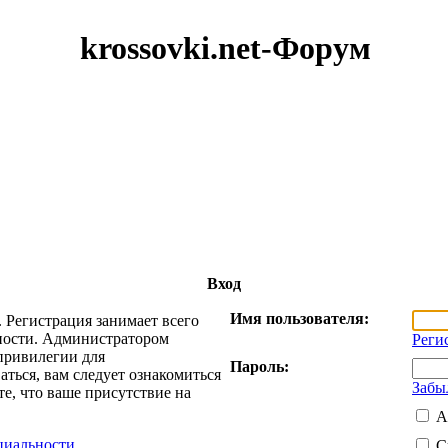
krossovki.net-Форум
Вход
Имя пользователя:
 Регистрация занимает всего
жности. Администратором
Реги
привилегии для
Пароль:
ться, вам следует ознакомиться
Забы
е, что ваше присутствие на
А
циальности
С