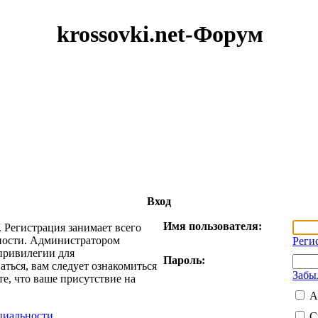
krossovki.net-Форум
Вход
Имя пользователя:
 Регистрация занимает всего
жности. Администратором
Реги
привилегии для
Пароль:
ться, вам следует ознакомиться
Забы
е, что ваше присутствие на
А
циальности
С