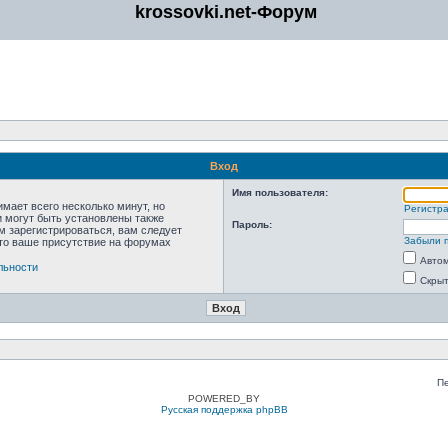
krossovki.net-Форум
Вход
Имя пользователя:
мает всего несколько минут, но
Регистр
 могут быть установлены также
Пароль:
м зарегистрироваться, вам следует
Забыли 
что ваше присутствие на форумах
Автом
льности
Скрыт
П
POWERED_BY
Русская поддержка phpBB