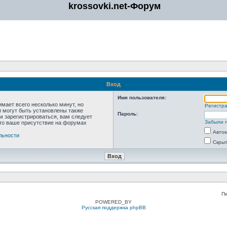
krossovki.net-Форум
Вход
Имя пользователя:
мает всего несколько минут, но
Регистр
 могут быть установлены также
Пароль:
м зарегистрироваться, вам следует
Забыли 
что ваше присутствие на форумах
Автом
льности
Скрыт
П
POWERED_BY
Русская поддержка phpBB