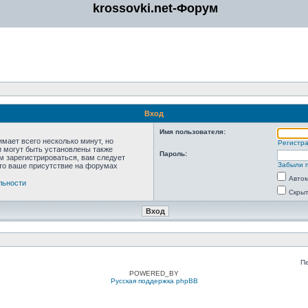
krossovki.net-Форум
Вход
Имя пользователя:
мает всего несколько минут, но
Регистр
 могут быть установлены также
Пароль:
м зарегистрироваться, вам следует
Забыли 
что ваше присутствие на форумах
Автом
льности
Скрыт
П
POWERED_BY
Русская поддержка phpBB