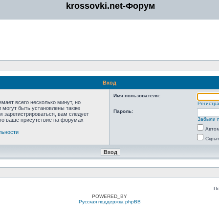
krossovki.net-Форум
Вход
Имя пользователя:
мает всего несколько минут, но
Регистр
 могут быть установлены также
Пароль:
м зарегистрироваться, вам следует
Забыли 
что ваше присутствие на форумах
Автом
льности
Скрыт
П
POWERED_BY
Русская поддержка phpBB