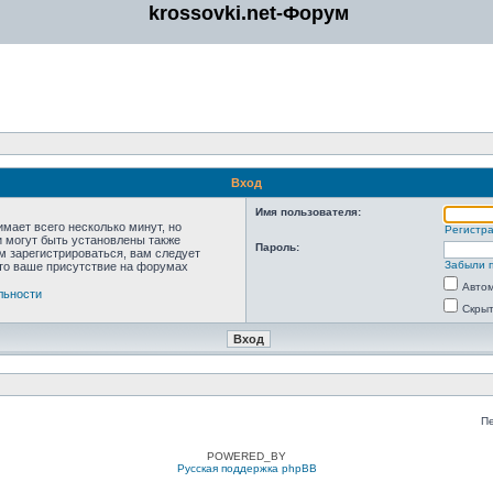
krossovki.net-Форум
Вход
Имя пользователя:
мает всего несколько минут, но
Регистр
 могут быть установлены также
Пароль:
м зарегистрироваться, вам следует
Забыли 
что ваше присутствие на форумах
Автом
льности
Скрыт
П
POWERED_BY
Русская поддержка phpBB