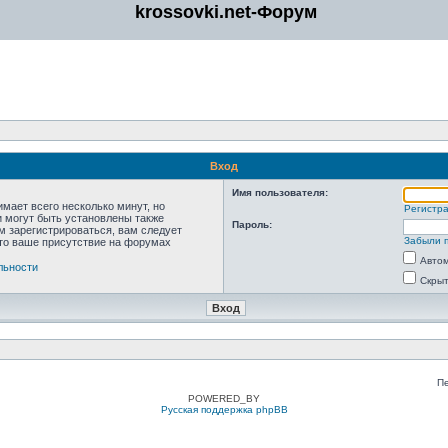
krossovki.net-Форум
Вход
Имя пользователя:
мает всего несколько минут, но
Регистр
 могут быть установлены также
Пароль:
м зарегистрироваться, вам следует
Забыли 
что ваше присутствие на форумах
Автом
льности
Скрыт
П
POWERED_BY
Русская поддержка phpBB