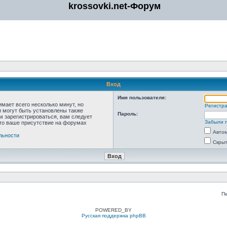
krossovki.net-Форум
Вход
Имя пользователя:
мает всего несколько минут, но
Регистр
 могут быть установлены также
Пароль:
м зарегистрироваться, вам следует
Забыли 
что ваше присутствие на форумах
Автом
льности
Скрыт
П
POWERED_BY
Русская поддержка phpBB