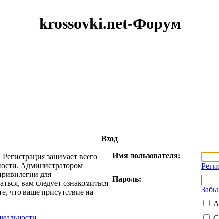
krossovki.net-Форум
Вход
Имя пользователя:
 Регистрация занимает всего
жности. Администратором
Реги
привилегии для
Пароль:
ться, вам следует ознакомиться
Забы
е, что ваше присутствие на
А
циальности
С