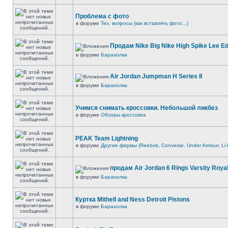
Проблема с фото
в форуме
Тех. вопросы (как вставлять фото...)
Продам Nike Big Nike High Spike Lee Ed
в форуме
Барахолка
Air Jordan Jumpman H Series II
в форуме
Барахолка
Учимся снимать кроссовки. Небольшой ликбез
в форуме
Обзоры кроссовок
PEAK Team Lightning
в форуме
Другие фирмы (Reebok, Converse, Under Armour, Li-
продам Air Jordan 6 Rings Varsity Royal
в форуме
Барахолка
Куртка Mithell and Ness Detroit Pistons
в форуме
Барахолка