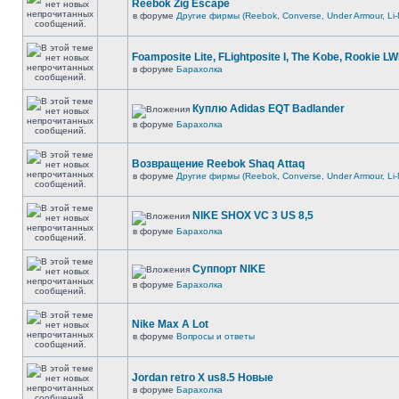
Reebok Zig Escape
в форуме
Другие фирмы (Reebok, Converse, Under Armour, Li-
Foamposite Lite, FLightposite I, The Kobe, Rookie L
в форуме
Барахолка
Куплю Adidas EQT Badlander
в форуме
Барахолка
Возвращение Reebok Shaq Attaq
в форуме
Другие фирмы (Reebok, Converse, Under Armour, Li-
NIKE SHOX VC 3 US 8,5
в форуме
Барахолка
Суппорт NIKE
в форуме
Барахолка
Nike Max A Lot
в форуме
Вопросы и ответы
Jordan retro X us8.5 Новые
в форуме
Барахолка