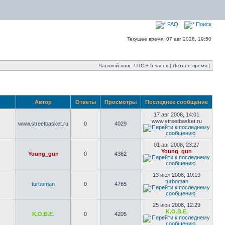
FAQ
Поиск
Текущее время: 07 авг 2026, 19:50
Часовой пояс: UTC + 5 часов [ Летнее время ]
Автор
Ответы
Просмотры
Последнее сообщение
17 авг 2008, 14:01
www.streetbasket.ru
www.streetbasket.ru
0
4029
01 авг 2008, 23:27
Young_gun
Young_gun
0
4362
13 июл 2008, 10:19
turboman
turboman
0
4765
25 июн 2008, 12:29
K.O.B.E.
K.O.B.E.
0
4205