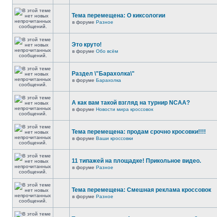
Тема перемещена: О киксологии
в форуме
Разное
Это круто!
в форуме
Обо всём
Раздел \"Барахолка\"
в форуме
Барахолка
А как вам такой взгляд на турнир NCAA?
в форуме
Новости мира кроссовок
Тема перемещена: продам срочно кросовки!!!!
в форуме
Ваши кроссовки
11 типажей на площадке! Прикольное видео.
в форуме
Разное
Тема перемещена: Смешная реклама кроссовок
в форуме
Разное