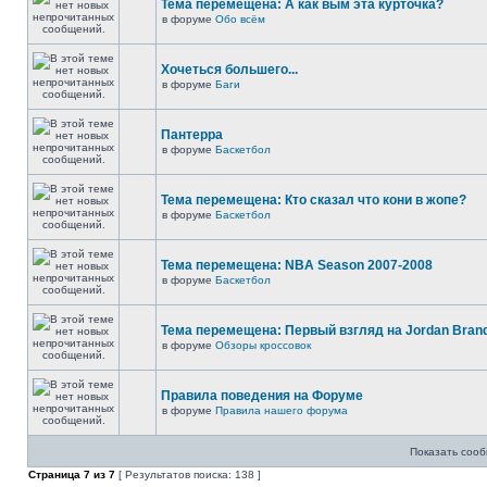
Тема перемещена: А как вым эта курточка?
в форуме
Обо всём
Хочеться большего...
в форуме
Баги
Пантерра
в форуме
Баскетбол
Тема перемещена: Кто сказал что кони в жопе?
в форуме
Баскетбол
Тема перемещена: NBA Season 2007-2008
в форуме
Баскетбол
Тема перемещена: Первый взгляд на Jordan Brand
в форуме
Обзоры кроссовок
Правила поведения на Форуме
в форуме
Правила нашего форума
Показать сооб
Страница
7
из
7
[ Результатов поиска: 138 ]