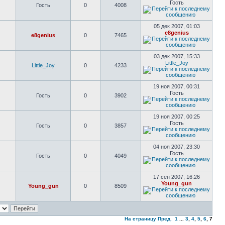
Гость
Гость
0
4008
05 дек 2007, 01:03
e8genius
e8genius
0
7465
03 дек 2007, 15:33
Little_Joy
Little_Joy
0
4233
19 ноя 2007, 00:31
Гость
Гость
0
3902
19 ноя 2007, 00:25
Гость
Гость
0
3857
04 ноя 2007, 23:30
Гость
Гость
0
4049
17 сен 2007, 16:26
Young_gun
Young_gun
0
8509
На страницу
Пред.
1
...
3
,
4
,
5
,
6
,
7