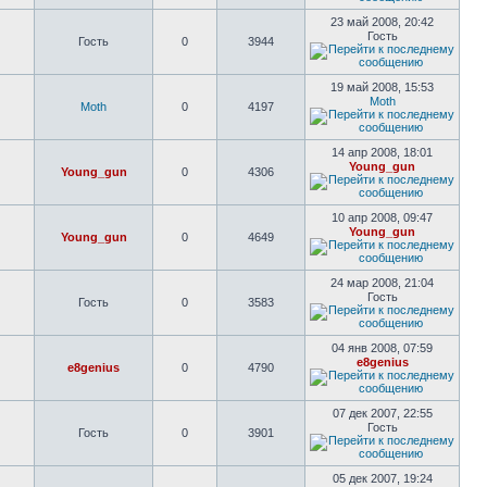
23 май 2008, 20:42
Гость
Гость
0
3944
19 май 2008, 15:53
Moth
Moth
0
4197
14 апр 2008, 18:01
Young_gun
Young_gun
0
4306
10 апр 2008, 09:47
Young_gun
Young_gun
0
4649
24 мар 2008, 21:04
Гость
Гость
0
3583
04 янв 2008, 07:59
e8genius
e8genius
0
4790
07 дек 2007, 22:55
Гость
Гость
0
3901
05 дек 2007, 19:24