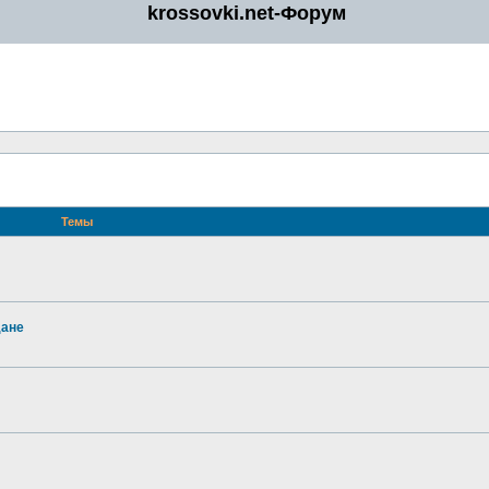
krossovki.net-Форум
Темы
дане