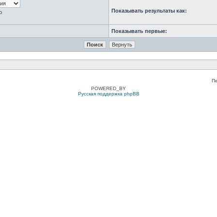
Показывать результаты как:
ю
Показывать первые:
П
POWERED_BY
Русская поддержка phpBB