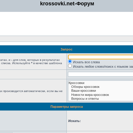
krossovki.net-Форум
Запрос
татах, и
-
для слов, которых в результатах
Искать все слова
 списка. Используйте
*
в качестве шаблона
Искать любое слово/поиск с языком з
х производится автоматически, если вы не
Параметры запроса
Искать: