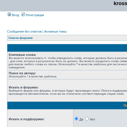
kros
Вход
Регистрация
Сообщения без ответов
|
Активные темы
Список форумов
Ключевые слова:
Вы можете использовать
+
, чтобы определить слова, которые должны быть в результ
-
для слов, которых в результатах быть не должно. Вы можете разделить слова сим
для поиска любого слова из списка. Используйте
*
в качестве шаблона для частичног
совпадения.
Поиск по автору:
Используйте * в качестве шаблона.
Искать в форумах:
Выберите форум или форумы, в которых будет произведен поиск. Поиск в подфорум
производится автоматически, если вы не отключили соответствующую опцию ниже.
П
Искать в подфорумах:
Да
Нет