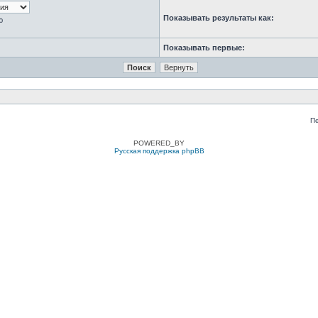
Показывать результаты как:
ю
Показывать первые:
П
POWERED_BY
Русская поддержка phpBB