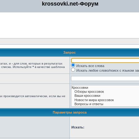
krossovki.net-Форум
Запрос
татах, и
-
для слов, которых в результатах
Искать все слова
 списка. Используйте
*
в качестве шаблона
Искать любое слово/поиск с языком з
х производится автоматически, если вы не
Параметры запроса
Искать: