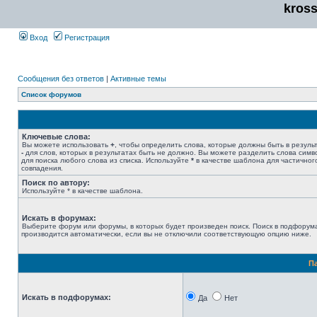
kros
Вход
Регистрация
Сообщения без ответов
|
Активные темы
Список форумов
Ключевые слова:
Вы можете использовать
+
, чтобы определить слова, которые должны быть в результ
-
для слов, которых в результатах быть не должно. Вы можете разделить слова сим
для поиска любого слова из списка. Используйте
*
в качестве шаблона для частичног
совпадения.
Поиск по автору:
Используйте * в качестве шаблона.
Искать в форумах:
Выберите форум или форумы, в которых будет произведен поиск. Поиск в подфорум
производится автоматически, если вы не отключили соответствующую опцию ниже.
П
Искать в подфорумах:
Да
Нет