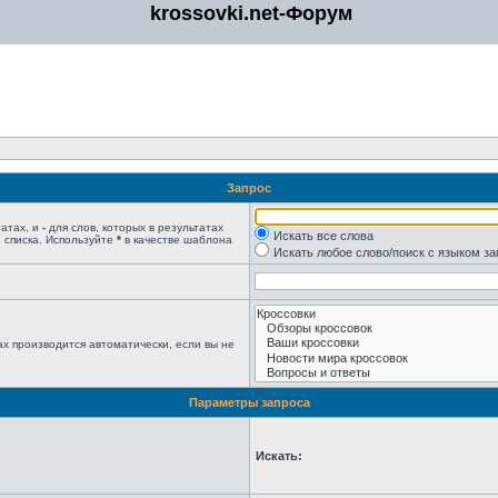
krossovki.net-Форум
Запрос
татах, и
-
для слов, которых в результатах
Искать все слова
 списка. Используйте
*
в качестве шаблона
Искать любое слово/поиск с языком з
х производится автоматически, если вы не
Параметры запроса
Искать: