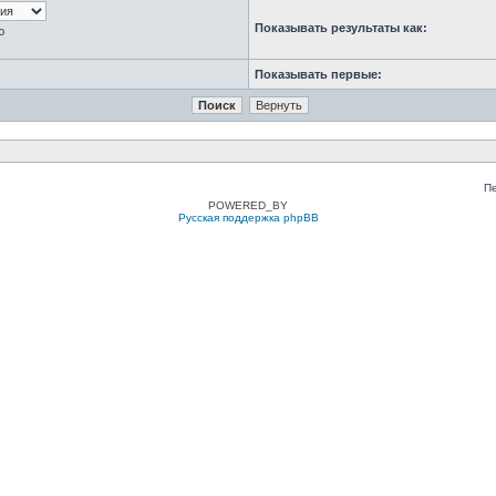
Показывать результаты как:
ю
Показывать первые:
П
POWERED_BY
Русская поддержка phpBB