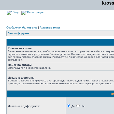
kros
Вход
Регистрация
Сообщения без ответов
|
Активные темы
Список форумов
Ключевые слова:
Вы можете использовать
+
, чтобы определить слова, которые должны быть в результ
-
для слов, которых в результатах быть не должно. Вы можете разделить слова сим
для поиска любого слова из списка. Используйте
*
в качестве шаблона для частичног
совпадения.
Поиск по автору:
Используйте * в качестве шаблона.
Искать в форумах:
Выберите форум или форумы, в которых будет произведен поиск. Поиск в подфорум
производится автоматически, если вы не отключили соответствующую опцию ниже.
П
Искать в подфорумах:
Да
Нет