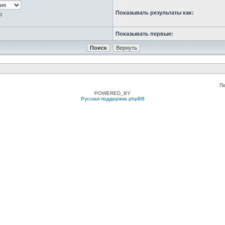
Показывать результаты как:
ю
Показывать первые:
П
POWERED_BY
Русская поддержка phpBB