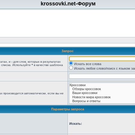
krossovki.net-Форум
Запрос
татах, и
-
для слов, которых в результатах
Искать все слова
 списка. Используйте
*
в качестве шаблона
Искать любое слово/поиск с языком з
х производится автоматически, если вы не
Параметры запроса
Искать: