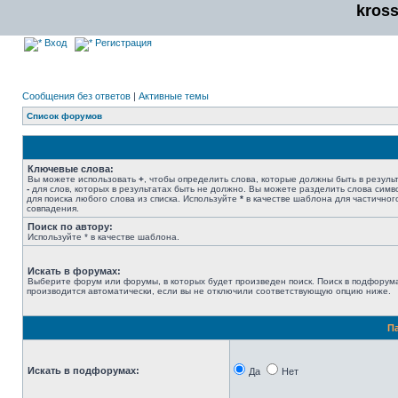
kros
Вход
Регистрация
Сообщения без ответов
|
Активные темы
Список форумов
Ключевые слова:
Вы можете использовать
+
, чтобы определить слова, которые должны быть в результ
-
для слов, которых в результатах быть не должно. Вы можете разделить слова сим
для поиска любого слова из списка. Используйте
*
в качестве шаблона для частичног
совпадения.
Поиск по автору:
Используйте * в качестве шаблона.
Искать в форумах:
Выберите форум или форумы, в которых будет произведен поиск. Поиск в подфорум
производится автоматически, если вы не отключили соответствующую опцию ниже.
П
Искать в подфорумах:
Да
Нет