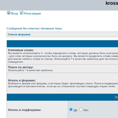
kros
Вход
Регистрация
Сообщения без ответов
|
Активные темы
Список форумов
Ключевые слова:
Вы можете использовать
+
, чтобы определить слова, которые должны быть в результ
-
для слов, которых в результатах быть не должно. Вы можете разделить слова сим
для поиска любого слова из списка. Используйте
*
в качестве шаблона для частичног
совпадения.
Поиск по автору:
Используйте * в качестве шаблона.
Искать в форумах:
Выберите форум или форумы, в которых будет произведен поиск. Поиск в подфорум
производится автоматически, если вы не отключили соответствующую опцию ниже.
П
Искать в подфорумах:
Да
Нет