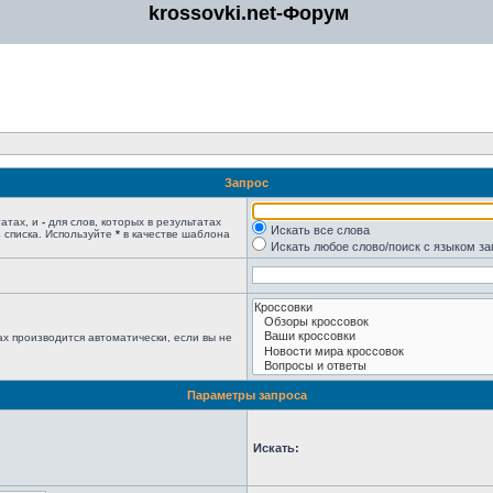
krossovki.net-Форум
Запрос
татах, и
-
для слов, которых в результатах
Искать все слова
 списка. Используйте
*
в качестве шаблона
Искать любое слово/поиск с языком з
х производится автоматически, если вы не
Параметры запроса
Искать: