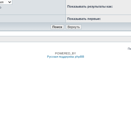
Показывать результаты как:
ю
Показывать первые:
П
POWERED_BY
Русская поддержка phpBB