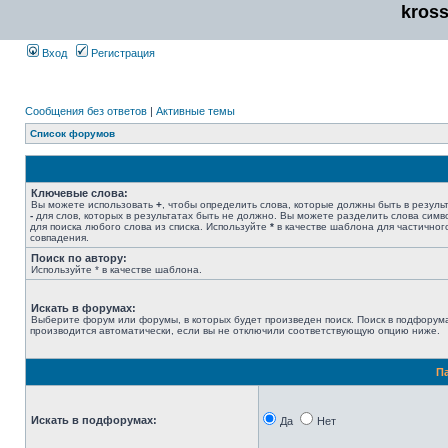
kros
Вход
Регистрация
Сообщения без ответов
|
Активные темы
Список форумов
Ключевые слова:
Вы можете использовать
+
, чтобы определить слова, которые должны быть в результ
-
для слов, которых в результатах быть не должно. Вы можете разделить слова сим
для поиска любого слова из списка. Используйте
*
в качестве шаблона для частичног
совпадения.
Поиск по автору:
Используйте * в качестве шаблона.
Искать в форумах:
Выберите форум или форумы, в которых будет произведен поиск. Поиск в подфорум
производится автоматически, если вы не отключили соответствующую опцию ниже.
П
Искать в подфорумах:
Да
Нет