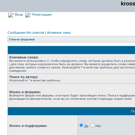
kros
Вход
Регистрация
Сообщения без ответов
|
Активные темы
Список форумов
Ключевые слова:
Вы можете использовать
+
, чтобы определить слова, которые должны быть в результ
-
для слов, которых в результатах быть не должно. Вы можете разделить слова сим
для поиска любого слова из списка. Используйте
*
в качестве шаблона для частичног
совпадения.
Поиск по автору:
Используйте * в качестве шаблона.
Искать в форумах:
Выберите форум или форумы, в которых будет произведен поиск. Поиск в подфорум
производится автоматически, если вы не отключили соответствующую опцию ниже.
П
Искать в подфорумах:
Да
Нет