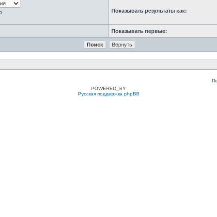
Показывать результаты как:
ю
Показывать первые:
П
POWERED_BY
Русская поддержка phpBB