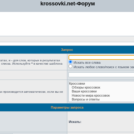
krossovki.net-Форум
Запрос
татах, и
-
для слов, которых в результатах
Искать все слова
 списка. Используйте
*
в качестве шаблона
Искать любое слово/поиск с языком з
х производится автоматически, если вы не
Параметры запроса
Искать: