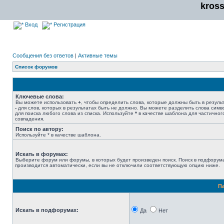
kros
Вход
Регистрация
Сообщения без ответов
|
Активные темы
Список форумов
Ключевые слова:
Вы можете использовать
+
, чтобы определить слова, которые должны быть в результ
-
для слов, которых в результатах быть не должно. Вы можете разделить слова сим
для поиска любого слова из списка. Используйте
*
в качестве шаблона для частичног
совпадения.
Поиск по автору:
Используйте * в качестве шаблона.
Искать в форумах:
Выберите форум или форумы, в которых будет произведен поиск. Поиск в подфорум
производится автоматически, если вы не отключили соответствующую опцию ниже.
П
Искать в подфорумах:
Да
Нет