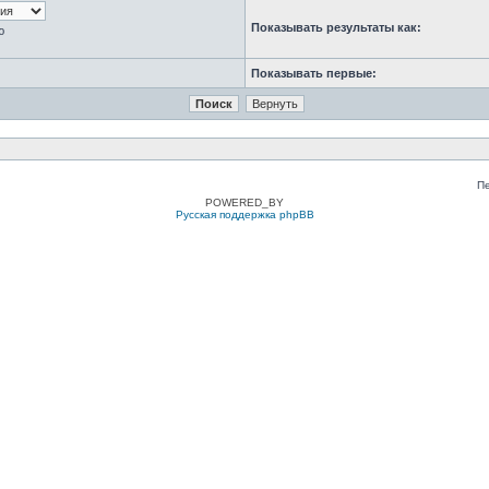
Показывать результаты как:
ю
Показывать первые:
П
POWERED_BY
Русская поддержка phpBB