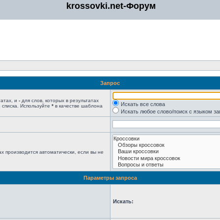
krossovki.net-Форум
Запрос
татах, и
-
для слов, которых в результатах
Искать все слова
 списка. Используйте
*
в качестве шаблона
Искать любое слово/поиск с языком з
х производится автоматически, если вы не
Параметры запроса
Искать: